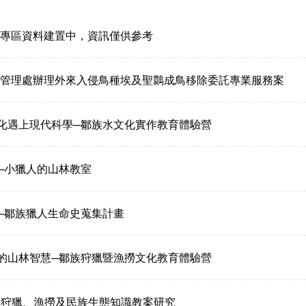
專區資料建置中，資訊僅供參考
義林區管理處辦理外來入侵鳥種埃及聖䴉成鳥移除委託專業服務案
文化遇上現代科學─鄒族水文化實作教育體驗營
慧─小獵人的山林教室
事─鄒族獵人生命史蒐集計畫
族的山林智慧─鄒族狩獵暨漁撈文化教育體驗營
慧-狩獵、漁撈及民族生態知識教案研究