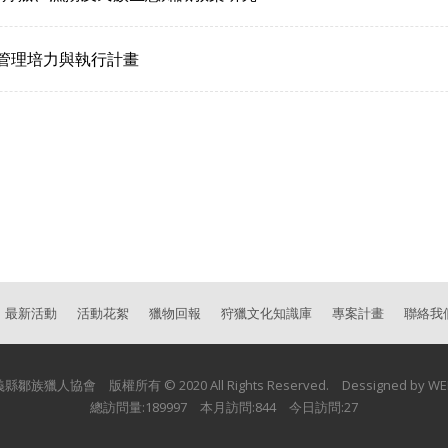
主管理培力與執行計畫
最新活動
活動花絮
獵物回報
狩獵文化知識庫
專案計畫
聯絡我
縣鄒族獵人協會 版權所有 © 2020 All Rights Reserved. Dessigned by
WE
總訪問量:189997 本月訪問:844 今日訪問:27